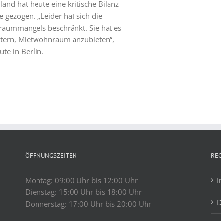
nd hat heute eine kritische Bilanz
 gezogen. „Leider hat sich die
raummangels beschränkt. Sie hat es
ntern, Mietwohnraum anzubieten“,
te in Berlin.
ÖFFNUNGSZEITEN
RE
Montag: 09:00 Uhr bis 12:00 Uhr
I
Dienstag: 15:00 Uhr bis 18:00 Uhr
D
Donnerstag: 17:00 Uhr bis 20:00 Uhr