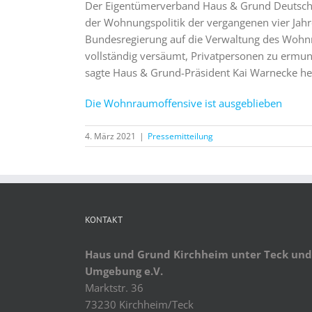
Der Eigentümerverband Haus & Grund Deutschla
der Wohnungspolitik der vergangenen vier Jahre
Bundesregierung auf die Verwaltung des Wohn
vollständig versäumt, Privatpersonen zu ermu
sagte Haus & Grund-Präsident Kai Warnecke heu
Die Wohnraumoffensive ist ausgeblieben
4. März 2021
|
Pressemitteilung
KONTAKT
Haus und Grund Kirchheim unter Teck und
Umgebung e.V.
Marktstr. 36
73230 Kirchheim/Teck