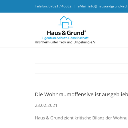
Skip
Telefon: 07021 / 46682
|
eMail: info@hausundgrundkirc
to
content
Die Wohnraumoffensive ist ausgeblie
23.02.2021
Haus & Grund zieht kritische Bilanz der Wohnu