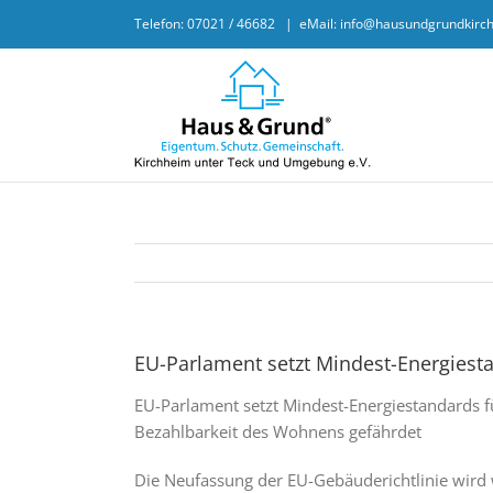
Skip
Telefon: 07021 / 46682
|
eMail: info@hausundgrundkirc
to
content
EU-Parlament setzt Mindest-Energiest
EU-Parlament setzt Mindest-Energiestandards f
Bezahlbarkeit des Wohnens gefährdet
Die Neufassung der EU-Gebäuderichtlinie wird