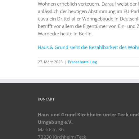
Wohnen erheblich verteuern. Darauf weist de
anlässlich der heutigen Abstimmung im EU-Pa
etwa ein Drittel aller Wohngebäude in Deutschl
betrifft vor allem die Eigentümer von Ein- und
Warnecke heute in Berlin.
Haus & Grund sieht die Bezahlbarkeit des Woh
27. März 2023
|
Pressemitteilung
KONTAKT
Haus und Grund Kirchheim unter Teck und
Umgebung e.V.
Marktstr. 36
73230 Kirchheim/Teck