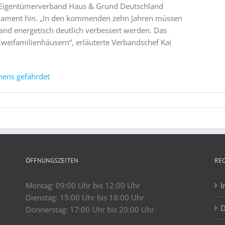
r Eigentümerverband Haus & Grund Deutschland
rlament hin. „In den kommenden zehn Jahren müssen
and energetisch deutlich verbessert werden. Das
 Zweifamilienhäusern“, erläuterte Verbandschef Kai
nens gefährdet
ÖFFNUNGSZEITEN
RE
Montag: 09:00 Uhr bis 12:00 Uhr
I
Dienstag: 15:00 Uhr bis 18:00 Uhr
D
Donnerstag: 17:00 Uhr bis 20:00 Uhr