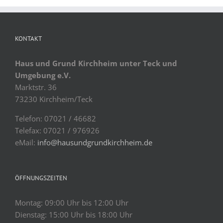
KONTAKT
Haus und Grund Kirchheim unter Teck und
Umgebung e.V.
Marktstr. 36
73230 Kirchheim/Teck
Telefon: 07021 / 46682
Telefax: 07021 / 976926
eMail:
info@hausundgrundkirchheim.de
ÖFFNUNGSZEITEN
Montag: 09:00 Uhr bis 12:00 Uhr
Dienstag: 15:00 Uhr bis 18:00 Uhr