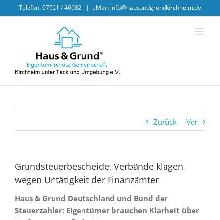
Skip
Telefon: 07021 / 46682
|
eMail: info@hausundgrundkirchheim.de
to
content
Zurück
Vor
Grundsteuerbescheide: Verbände klagen
wegen Untätigkeit der Finanzämter
Haus & Grund Deutschland und Bund der
Steuerzahler: Eigentümer brauchen Klarheit über