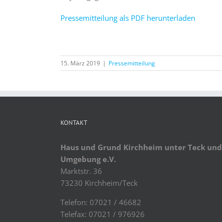
Pressemitteilung als PDF herunterladen
15. März 2019
|
Pressemitteilung
KONTAKT
Haus und Grund Kirchheim unter Teck und
Umgebung e.V.
Marktstr. 36
73230 Kirchheim/Teck
Telefon: 07021 / 46682
Telefax: 07021 / 976926