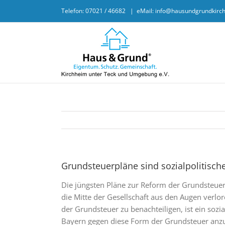
Skip
Telefon: 07021 / 46682
|
eMail: info@hausundgrundkirc
to
content
Grundsteuerpläne sind sozialpolitisch
Die jüngsten Pläne zur Reform der Grundsteue
die Mitte der Gesellschaft aus den Augen ver
der Grundsteuer zu benachteiligen, ist ein sozi
Bayern gegen diese Form der Grundsteuer anzu