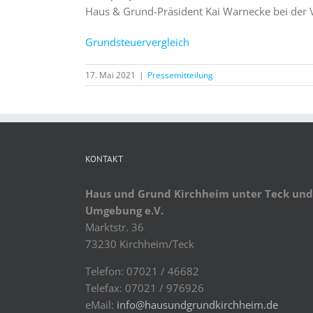
Haus & Grund-Präsident Kai Warnecke bei der V
Grundsteuervergleich
17. Mai 2021
|
Pressemitteilung
KONTAKT
Haus und Grund Kirchheim unter Teck und
Umgebung e.V.
Marktstr. 36
73230 Kirchheim/Teck
Telefon: 07021 / 46682
Telefax: 07021 / 976926
eMail:
info@hausundgrundkirchheim.de