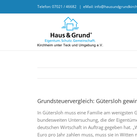
Skip
Telefon: 07021 / 46682
|
eMail: info@hausundgrundkirc
to
content
Grundsteuervergleich: Gütersloh gewin
In Gütersloh muss eine Familie am wenigsten Gr
bundesweiten Untersuchung, die der Eigentüm
deutschen Wirtschaft in Auftrag gegeben hat. 
Euro pro Jahr zahlen muss, muss sie in Witten 