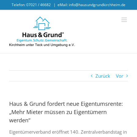
Skip
Telefon: 07021 / 46682
|
eMail: info@hausundgrundkirchheim.de
to
content
Zurück
Vor
Haus & Grund fordert neue Eigentumsrente:
„Mehr Mieter müssen zu Eigentümern
werden“
Eigentümerverband eröffnet 140. Zentralverbandstag in