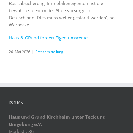
Basisabsicherung. Immobilieneigentum ist die
bewährteste Form der Altersvorsorge in
Deutschland: Dies muss weiter gestärkt werden“, so
Warnecke.
Haus & GRund fordert Eigentumsrente
26. Mai 2026
|
Pressemitteilung
KONTAKT
Haus und Grund Kirchheim unter Teck und
Umgebung e.V.
Marktstr. 36