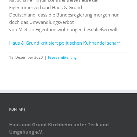
Mit scharfer Kritik kommentierte heute der
Eigentümerverband Haus & Grund
Deutschland, dass die Bundesregierung morgen nun
doch das Umwandlungsverbot
von Miet- in Eigentumswohnungen beschließen will.
Haus & Grund kritisiert politischen Kuhhandel scharf
18. Dezember 2020
|
Pressemitteilung
KONTAKT
Haus und Grund Kirchheim unter Teck und
Umgebung e.V.