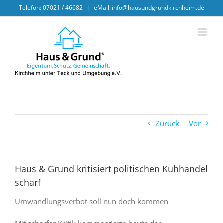
Skip
Telefon: 07021 / 46682
|
eMail: info@hausundgrundkirchheim.de
to
content
Zurück
Vor
Haus & Grund kritisiert politischen Kuhhandel
scharf
Umwandlungsverbot soll nun doch kommen