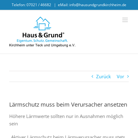
Skip
Telefon: 07021 / 46682
|
eMail: info@hausundgrundkirchheim.de
to
content
Zurück
Vor
Lärmschutz muss beim Verursacher ansetzen
Höhere Lärmwerte sollten nur in Ausnahmen möglich
sein
„Aktiver Lärmschutz beim Lärmverursacher muss stets