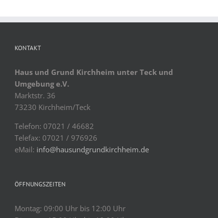
KONTAKT
Haus und Grund Kirchheim unter Teck und
Umgebung e.V.
Marktstr. 36
73230 Kirchheim/Teck
Telefon: 07021 / 46682
Telefax: 07021 / 976926
eMail:
info@hausundgrundkirchheim.de
ÖFFNUNGSZEITEN
Montag: 09:00 Uhr bis 12:00 Uhr