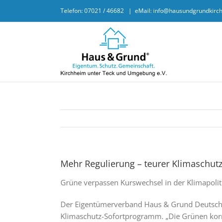
Skip
Telefon: 07021 / 46682
|
eMail: info@hausundgrundkirc
to
content
Mehr Regulierung – teurer Klimaschut
Grüne verpassen Kurswechsel in der Klimapolit
Der Eigentümerverband Haus & Grund Deutschlan
Klimaschutz-Sofortprogramm. „Die Grünen korr