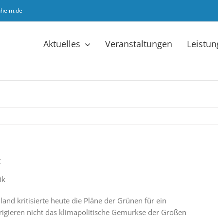
hheim.de
Aktuelles
Veranstaltungen
Leistu
z
ik
d kritisierte heute die Pläne der Grünen für ein
igieren nicht das klimapolitische Gemurkse der Großen