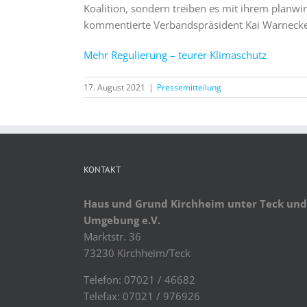
Koalition, sondern treiben es mit ihrem planwirt
kommentierte Verbandspräsident Kai Warnecke
Mehr Regulierung – teurer Klimaschutz
17. August 2021
|
Pressemitteilung
KONTAKT
Haus und Grund Kirchheim unter Teck und
Umgebung e.V.
Marktstr. 36
73230 Kirchheim/Teck
Telefon: 07021 / 46682
Telefax: 07021 / 976926