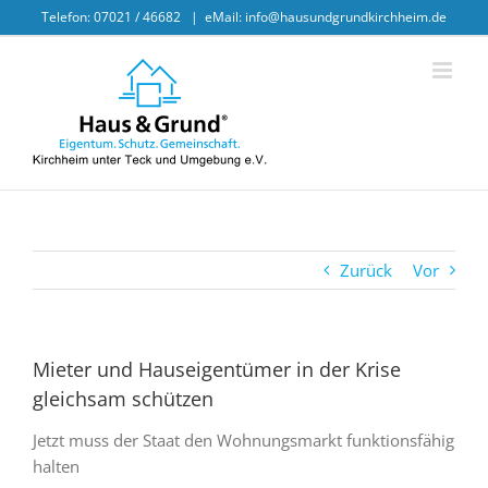
Skip
Telefon: 07021 / 46682
|
eMail: info@hausundgrundkirchheim.de
to
content
Zurück
Vor
Mieter und Hauseigentümer in der Krise
gleichsam schützen
Jetzt muss der Staat den Wohnungsmarkt funktionsfähig
halten