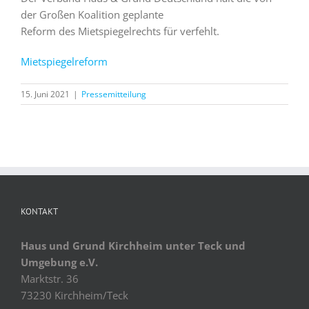
der Großen Koalition geplante
Reform des Mietspiegelrechts für verfehlt.
Mietspiegelreform
15. Juni 2021
|
Pressemitteilung
KONTAKT
Haus und Grund Kirchheim unter Teck und
Umgebung e.V.
Marktstr. 36
73230 Kirchheim/Teck