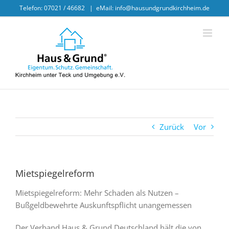
Skip
Telefon: 07021 / 46682
|
eMail: info@hausundgrundkirchheim.de
to
content
Zurück
Vor
Mietspiegelreform
Mietspiegelreform: Mehr Schaden als Nutzen –
Bußgeldbewehrte Auskunftspflicht unangemessen
Der Verband Haus & Grund Deutschland hält die von