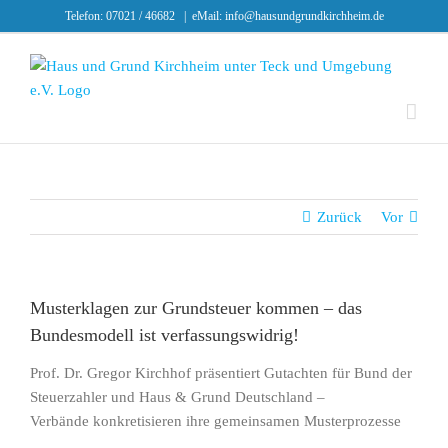
Skip
Telefon: 07021 / 46682
|
eMail: info@hausundgrundkirchheim.de
to
content
Zurück
Vor
Musterklagen zur Grundsteuer kommen – das
Bundesmodell ist verfassungswidrig!
Prof. Dr. Gregor Kirchhof präsentiert Gutachten für Bund der
Steuerzahler und Haus & Grund Deutschland –
Verbände konkretisieren ihre gemeinsamen Musterprozesse