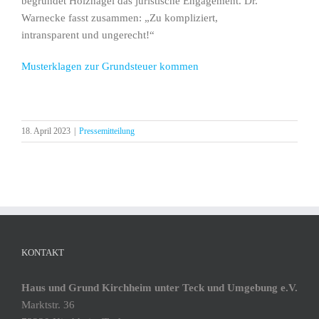
begründet Holznagel das juristische Engagement. Dr.
Warnecke fasst zusammen: „Zu kompliziert,
intransparent und ungerecht!“
Musterklagen zur Grundsteuer kommen
18. April 2023
|
Pressemitteilung
KONTAKT
Haus und Grund Kirchheim unter Teck und Umgebung e.V.
Marktstr. 36