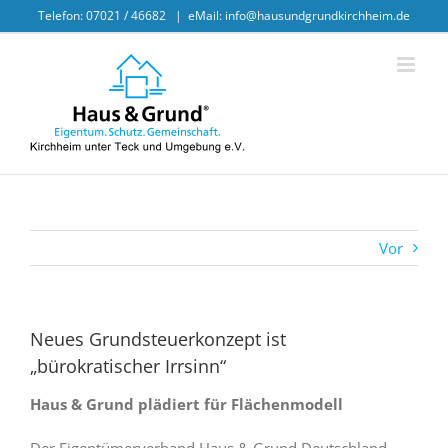
Skip
Telefon: 07021 / 46682
|
eMail: info@hausundgrundkirchheim.de
to
content
Vor
Neues Grundsteuerkonzept ist
„bürokratischer Irrsinn“
Haus & Grund plädiert für Flächenmodell