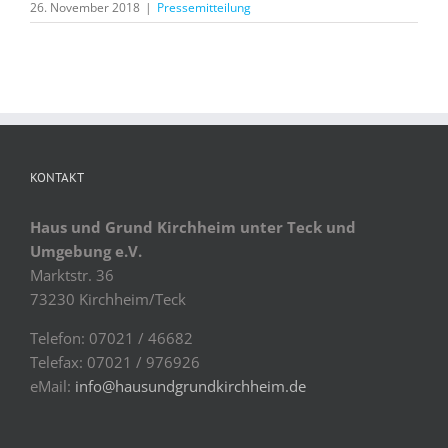
26. November 2018
|
Pressemitteilung
KONTAKT
Haus und Grund Kirchheim unter Teck und
Umgebung e.V.
Marktstr. 36
73230 Kirchheim/Teck
Telefon: 07021 / 46682
Telefax: 07021 / 976926
eMail:
info@hausundgrundkirchheim.de