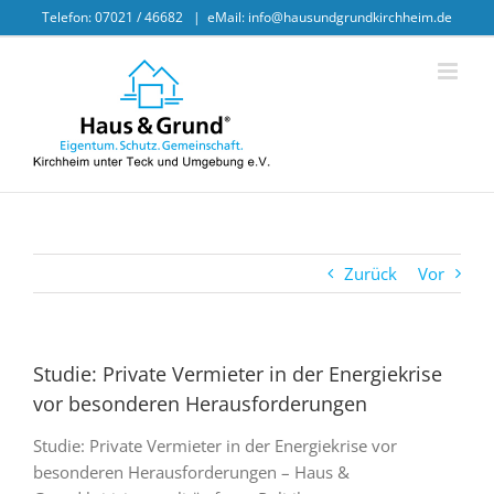
Skip
Telefon: 07021 / 46682
|
eMail: info@hausundgrundkirchheim.de
to
content
Zurück
Vor
Studie: Private Vermieter in der Energiekrise
vor besonderen Herausforderungen
Studie: Private Vermieter in der Energiekrise vor
besonderen Herausforderungen – Haus &