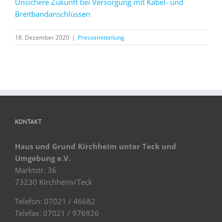
Unsichere Zukunft bei Versorgung mit Kabel- und
Breitbandanschlüssen
18. Dezember 2020
|
Pressemitteilung
KONTAKT
Haus und Grund Kirchheim unter Teck und
Umgebung e.V.
Marktstr. 36
73230 Kirchheim/Teck
Telefon: 07021 / 46682
Telefax: 07021 / 976926