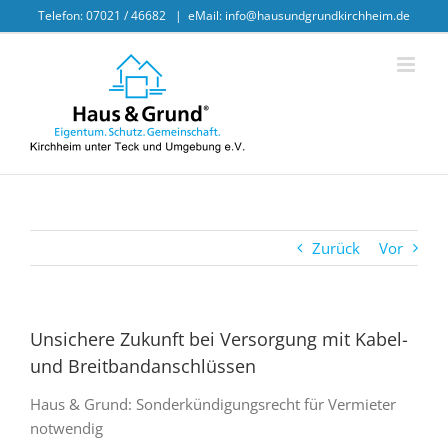
Skip
Telefon: 07021 / 46682
|
eMail: info@hausundgrundkirchheim.de
to
content
Zurück
Vor
Unsichere Zukunft bei Versorgung mit Kabel-
und Breitbandanschlüssen
Haus & Grund: Sonderkündigungsrecht für Vermieter
notwendig