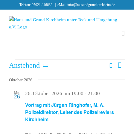
Skip
Telefon: 07021 / 46682
|
eMail: info@hausundgrundkirchheim.de
to
content
Suche
Veranstaltungen
Veran
Anstehend
Veransta
Liste
Ansic
Datum
Such-
wählen.
Oktober 2026
Navig
und
Mo.
26. Oktober 2026 um 19:00
-
21:00
26
Ansichte
Vortrag mit Jürgen Ringhofer, M. A.
Polizeidirektor, Leiter des Polizeireviers
Kirchheim