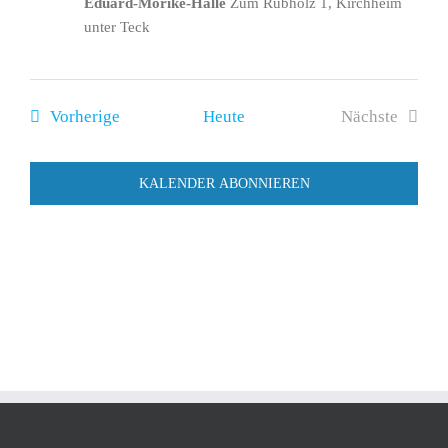
Eduard-Mörike-Halle
Zum Rübholz 1, Kirchheim
unter Teck
Veranstaltungen
Vorherige
Heute
Nächste
Veranstalt
KALENDER ABONNIEREN