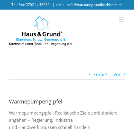
Skip
Telefon: 07021 / 46682
|
eMail: info@hausundgrundkirchheim.de
to
content
Zurück
Vor
Wärmepumpengipfel
Wärmepumpengipfel: Realistische Ziele ambitioniert
angehen – Regierung, Industrie
und Handwerk müssen schnell handeln