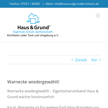
Skip
Telefon: 07021 / 46682
|
eMail: info@hausundgrundkirchheim.de
to
content
Zurück
Vor
Warnecke wiedergewählt!
Warnecke wiedergewählt – Eigentümerverband Haus &
Grund wächst kontinuierlich
Kai H. Warnecke ist für weitere fünf Jahre Präsident von