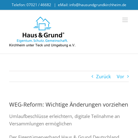
Skip
Telefon: 07021 / 46682
|
eMail: info@hausundgrundkirchheim.de
to
content
Zurück
Vor
WEG-Reform: Wichtige Änderungen vorziehen
Umlaufbeschlüsse erleichtern, digitale Teilnahme an
Versammlungen ermöglichen
Der Eigentümerverband Haus & Grund Deutschland