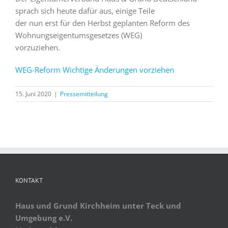
sprach sich heute dafür aus, einige Teile
der nun erst für den Herbst geplanten Reform des
Wohnungseigentumsgesetzes (WEG)
vorzuziehen.
WEG-Reform Wichtige Änderungen vorziehen
15. Juni 2020
|
Pressemitteilung
KONTAKT
Haus und Grund Kirchheim unter Teck und
Umgebung e.V.