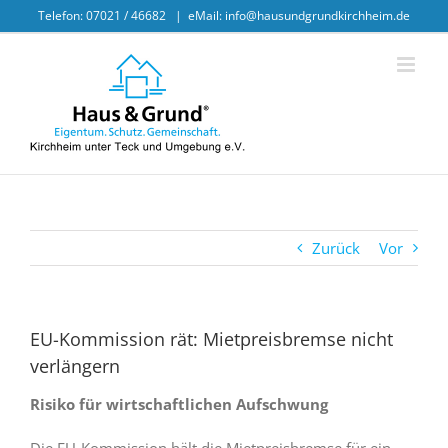
Skip
Telefon: 07021 / 46682
|
eMail: info@hausundgrundkirchheim.de
to
content
Zurück
Vor
EU-Kommission rät: Mietpreisbremse nicht
verlängern
Risiko für wirtschaftlichen Aufschwung