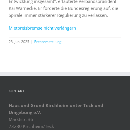
Entwicklung insgesamt“, erläuterte Verbandspräsident
Kai Warnecke. Er forderte die Bundesregierung auf, die
Spirale immer stärkerer Regulierung zu verlassen.
Mietpreisbremse nicht verlängern
23. Juni 2025
|
Pressemitteilung
KONTAKT
Haus und Grund Kirchheim unter Teck und
Umgebung e.V.
Marktstr. 36
73230 Kirchheim/Teck